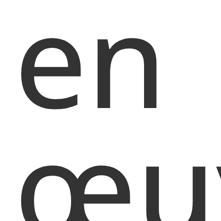
en
œu