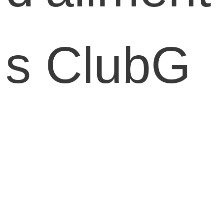
s ClubG
ourmet.c
a !